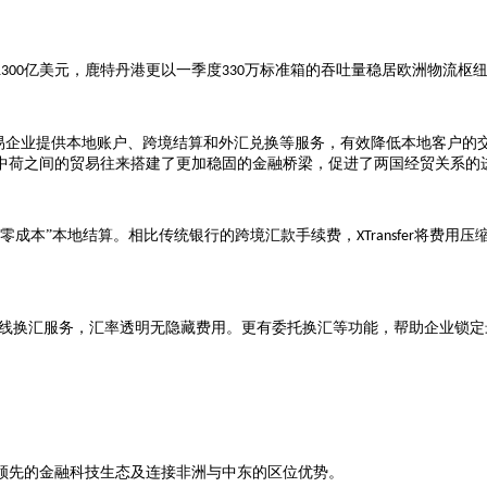
亿美元，鹿特丹港更以一季度
万标准箱的吞吐量稳居欧洲物流枢
1300
330
易企业提供本地账户、跨境结算和外汇兑换等服务，有效降低本地客户的
中荷之间的贸易往来搭建了更加稳固的金融桥梁，促进了两国经贸关系的
“零成本”本地结算。相比传统银行的跨境汇款手续费，
将费用压
XTransfer
线换汇服务，汇率透明无隐藏费用。更有委托换汇等功能，帮助企业锁定
领先的金融科技生态及连接非洲与中东的区位优势。