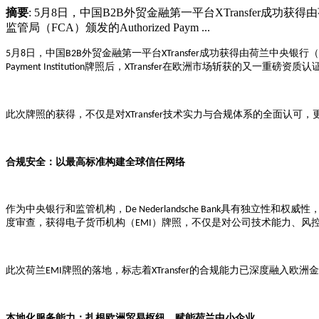
摘要
: 5月8日，中国B2B外贸金融第一平台XTransfer成功获得由荷兰中
监管局（FCA）颁发的Authorized Paym ...
月
日，中国
外贸金融第一平台
成功获得由荷兰中央银行（
5
8
B2B
XTransfer
牌照后，
在欧洲市场斩获的又一重磅资质认
Payment Institution
XTransfer
此次牌照的获得，不仅是对
技术实力与合规体系的全面认可，
XTransfer
合规安全：以最高标准构建全球信任网络
作为中央银行和监管机构，
具有独立性和权威性
De Nederlandsche Bank
度审查，获得电子货币机构（
）牌照，不仅是对公司技术能力、风
EMI
此次荷兰
牌照的落地，标志着
的合规能力已深度融入欧洲金
EMI
XTransfer
本地化服务能力：扎根欧洲贸易枢纽，赋能荷兰中小企业