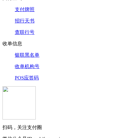
支付牌照
招行天书
查联行号
收单信息
银联黑名单
收单机构号
POS应答码
扫码，关注支付圈