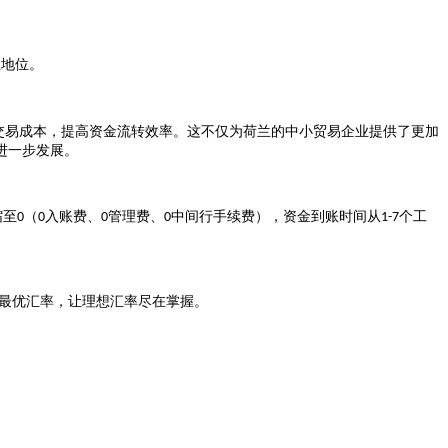
纽地位。
交易成本，提高资金流转效率。这不仅为荷兰的中小贸易企业提供了更加
进一步发展。
缩至
（
入账费、
管理费、
中间行手续费），资金到账时间从
个工
0
0
0
0
1-7
最优汇率，让理想汇率尽在掌握。